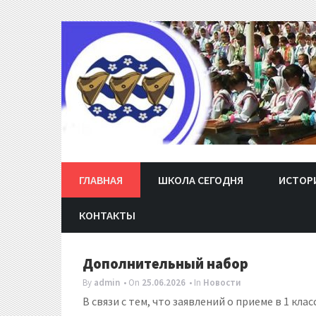
Skip
to
content
ГЛАВНАЯ
ШКОЛА СЕГОДНЯ
ИСТОР
КОНТАКТЫ
Дополнительный набор
By
admin
• On
25.06.2026
• In
Новости
В связи с тем, что заявлений о приеме в 1 клас