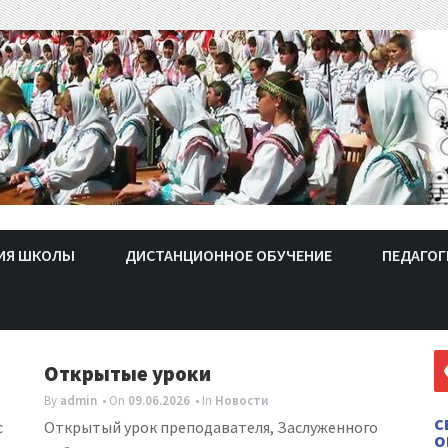
ИЯ ШКОЛЫ
ДИСТАНЦИОННОЕ ОБУЧЕНИЕ
ПЕДАГОГ
Открытые уроки
By
admin
• On
09.06.2026
• In
Новости
С
с
Открытый урок преподавателя, Заслуженного
О